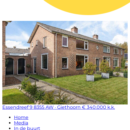
Essendreef 9
8355 AW · Giethoorn
€ 340.000 k.k.
Home
Media
In de buurt