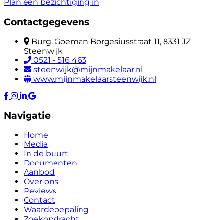
Plan een bezichtiging in
Contactgegevens
Burg. Goeman Borgesiusstraat 11, 8331 JZ
Steenwijk
0521 - 516 463
steenwijk@mijnmakelaar.nl
www.mijnmakelaarsteenwijk.nl
Navigatie
Home
Media
In de buurt
Documenten
Aanbod
Over ons
Reviews
Contact
Waardebepaling
Zoekopdracht