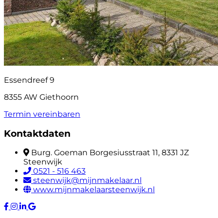
Essendreef 9
8355 AW Giethoorn
Termin vereinbaren
Kontaktdaten
Burg. Goeman Borgesiusstraat 11, 8331 JZ
Steenwijk
0521 - 516 463
steenwijk@mijnmakelaar.nl
www.mijnmakelaarsteenwijk.nl