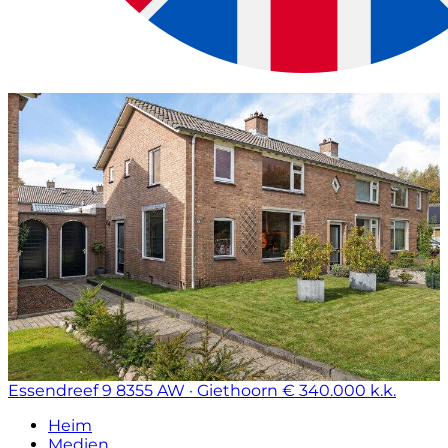
Essendreef 9
8355 AW · Giethoorn
€ 340.000 k.k.
Heim
Medien